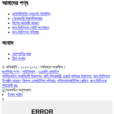
আমাদের পণ্য
ডাইবিউটাইল থ্যালেট (ডিবিপি)
সেকেন্ডারি ইমালসিফায়ার
বিশেষ কার্যকরী আবরণ
জল-ভিত্তিক পেইন্ট সংযোজন
জল-ভিত্তিক পলিমার
সংবাদ
কোম্পানির খবর
শিল্প সংবাদ
© কপিরাইট - ২০১০-২০২১ : সর্বস্বত্ব সংরক্ষিত।
জনপ্রিয় পণ্য
-
সাইটম্যাপ
-
এএমপি মোবাইল
পলিভিনাইল অ্যাসিটেট ইমালশন
,
বালি স্থিরকারী এজেন্ট পলিমার ইমালশন
,
জল-ভিত্তিক
ইপোক্সি আবরণ
,
বিশুদ্ধ এক্রাইলিক পলিমার
,
পলিঅ্যাক্রাইলিক রেজিন
,
জল-ভিত্তিক
ক্ষয়রোধী রঙ
,
ইমেল পাঠান
x