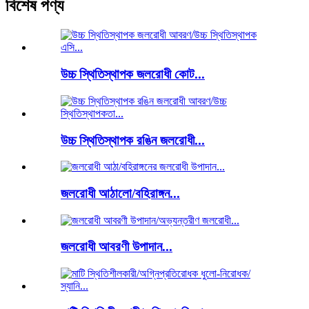
বিশেষ পণ্য
উচ্চ স্থিতিস্থাপক জলরোধী কোট...
উচ্চ স্থিতিস্থাপক রঙিন জলরোধী...
জলরোধী আঠালো/বহিরাঙ্গন...
জলরোধী আবরণী উপাদান...