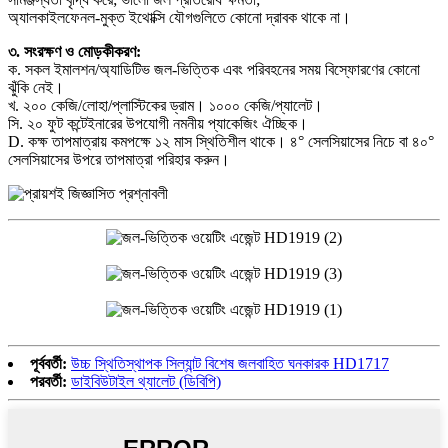
অ্যালকাইলফেনল-মুক্ত ইথোক্সি যৌগগুলিতে কোনো দ্রাবক থাকে না।
৩. সংরক্ষণ ও মোড়কীকরণ:
ক. সকল ইমালশন/অ্যাডিটিভ জল-ভিত্তিক এবং পরিবহনের সময় বিস্ফোরণের কোনো
ঝুঁকি নেই।
খ. ২০০ কেজি/লোহা/প্লাস্টিকের ড্রাম। ১০০০ কেজি/প্যালেট।
সি. ২০ ফুট কন্টেইনারের উপযোগী নমনীয় প্যাকেজিং ঐচ্ছিক।
D. কক্ষ তাপমাত্রায় কমপক্ষে ১২ মাস স্থিতিশীল থাকে। ৪° সেলসিয়াসের নিচে বা ৪০°
সেলসিয়াসের উপরে তাপমাত্রা পরিহার করুন।
পূর্ববর্তী:
উচ্চ স্থিতিস্থাপক সিল্যান্ট বিশেষ জলবাহিত ঘনকারক HD1717
পরবর্তী:
ডাইবিউটাইল থ্যালেট (ডিবিপি)