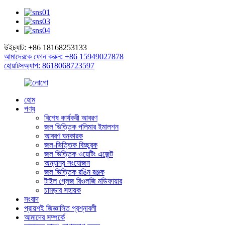
উইচ্যাট: +86 18168253133
আমাদেরকে ফোন করুন: +86 15949027878
হোয়াটসঅ্যাপ: 8618068723597
হোম
পণ্য
বিশেষ কার্যকরী আবরণ
জল ভিত্তিক পলিমার ইমালশন
আবরণ ঘনকারক
জল-ভিত্তিক বিচ্ছুরক
জল ভিত্তিক ওয়েটিং এজেন্ট
অন্যান্য সংযোজন
জল ভিত্তিক রঙিন রঞ্জক
টাইল গ্লেজ রিওলজি মডিফায়ার
চামড়ার সহায়ক
সংবাদ
প্রায়শই জিজ্ঞাসিত প্রশ্নাবলী
আমাদের সম্পর্কে