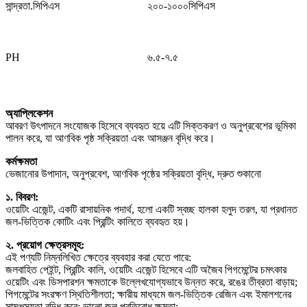
সান্দ্রতা.সিপিএস
২০০-১০০০সিপিএস
PH
৬.৫-৭.৫
অ্যাপ্লিকেশন
আবরণ উৎপাদনে সংযোজক হিসেবে ব্যবহৃত হয়ে এটি সিক্তকরণ ও অনুপ্রবেশের ভূমিকা
পালন করে, যা আণবিক পৃষ্ঠ সক্রিয়তা এবং আসঞ্জন বৃদ্ধি করে।
কর্মক্ষমতা
ভেজানোর উপাদান, অনুপ্রবেশ, আণবিক পৃষ্ঠের সক্রিয়তা বৃদ্ধি, দ্রুত শুকানো
১. বিবরণ:
ওয়েটিং এজেন্ট, একটি রাসায়নিক পদার্থ, হলো একটি স্বচ্ছ হালকা হলুদ তরল, যা প্রধানত
জল-ভিত্তিক কোটিং এবং প্রিন্টিং কালিতে ব্যবহৃত হয়।
২. প্রয়োগ ক্ষেত্রসমূহ:
এই পণ্যটি নিম্নলিখিত ক্ষেত্রে ব্যবহার করা যেতে পারে:
জলবাহিত পেইন্ট, প্রিন্টিং কালি, ওয়েটিং এজেন্ট হিসেবে এটি অজৈব পিগমেন্টের চমৎকার
ওয়েটিং এবং ডিসপারশন ক্ষমতাকে উল্লেখযোগ্যভাবে উন্নত করে, রঙের তীব্রতা বাড়ায়;
পিগমেন্টের সংরক্ষণ স্থিতিশীলতা; ক্ষারীয় মাধ্যমে জল-ভিত্তিক রেজিন এবং ইমালশনের
সামঞ্জস্যতা বৃদ্ধি করে; ভালো জল প্রতিরোধ ক্ষমতা;