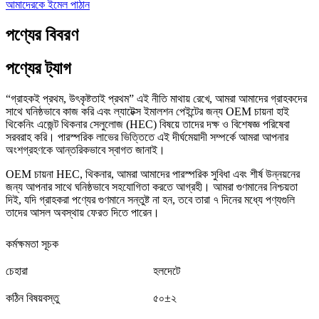
আমাদেরকে ইমেল পাঠান
পণ্যের বিবরণ
পণ্যের ট্যাগ
“গ্রাহকই প্রথম, উৎকৃষ্টতাই প্রথম” এই নীতি মাথায় রেখে, আমরা আমাদের গ্রাহকদের
সাথে ঘনিষ্ঠভাবে কাজ করি এবং ল্যাটেক্স ইমালশন পেইন্টের জন্য OEM চায়না হাই
থিকেনিং এজেন্ট থিকনার সেলুলোজ (HEC) বিষয়ে তাদের দক্ষ ও বিশেষজ্ঞ পরিষেবা
সরবরাহ করি। পারস্পরিক লাভের ভিত্তিতে এই দীর্ঘমেয়াদী সম্পর্কে আমরা আপনার
অংশগ্রহণকে আন্তরিকভাবে স্বাগত জানাই।
OEM চায়না HEC, থিকনার, আমরা আমাদের পারস্পরিক সুবিধা এবং শীর্ষ উন্নয়নের
জন্য আপনার সাথে ঘনিষ্ঠভাবে সহযোগিতা করতে আগ্রহী। আমরা গুণমানের নিশ্চয়তা
দিই, যদি গ্রাহকরা পণ্যের গুণমানে সন্তুষ্ট না হন, তবে তারা ৭ দিনের মধ্যে পণ্যগুলি
তাদের আসল অবস্থায় ফেরত দিতে পারেন।
কর্মক্ষমতা সূচক
চেহারা
হলদেটে
কঠিন বিষয়বস্তু
৫০±২