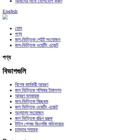
আমাদের সাথে যোগাযোগ করুন
English
হোম
পণ্য
জল-ভিত্তিক পেইন্ট সংযোজন
জল-ভিত্তিক ওয়েটিং এজেন্ট
পণ্য
বিভাগগুলি
বিশেষ কার্যকরী আবরণ
জল ভিত্তিক পলিমার ইমালশন
আবরণ ঘনকারক
জল-ভিত্তিক বিচ্ছুরক
জল ভিত্তিক ওয়েটিং এজেন্ট
অন্যান্য সংযোজন
জল ভিত্তিক রঙিন রঞ্জক
টাইল গ্লেজ রিওলজি মডিফায়ার
চামড়ার সহায়ক