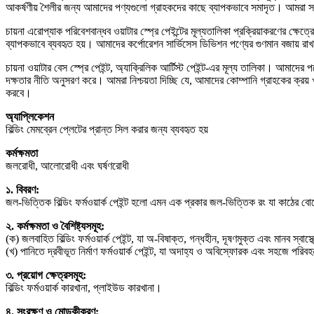
আকর্ষণীয় শৈলীর জন্য আমাদের পণ্যগুলো গ্রাহকদের কাছে ব্যাপকভাবে সমাদৃত। আমরা স
চায়না এরোপ্যাক পরিবেশবান্ধব ওয়াটার স্প্রে পেইন্টের মূল্যতালিকা প্রক্রিয়াকরণের ক্ষ
ব্যাপকভাবে ব্যবহৃত হয়। আমাদের কর্পোরেশন সার্ভিসেস ডিভিশন পণ্যের গুণমান বজায় র
চায়না ওয়াটার বেস স্প্রে পেইন্ট, অ্যাক্রিলিক আর্টিস্ট পেইন্ট-এর মূল্য তালিকা। আমা
দক্ষতার নীতি অনুসরণ করে। আমরা নিশ্চয়তা দিচ্ছি যে, আমাদের কোম্পানি গ্রাহকের ক্রয় খ
করবে।
অ্যাপ্লিকেশন
বিল্ডিং মেমব্রেন প্লেটের প্রান্ত সিল করার জন্য ব্যবহৃত হয়
কর্মক্ষমতা
জলরোধী, আলোরোধী এবং ঘর্ষণরোধী
১. বিবরণ:
জল-ভিত্তিক বিল্ডিং ফর্মওয়ার্ক পেইন্ট হলো এমন এক প্রকার জল-ভিত্তিক রং যা কাঠের বোর্ড
২. কর্মক্ষমতা ও বৈশিষ্ট্যসমূহ:
(ক) জলবাহিত বিল্ডিং ফর্মওয়ার্ক পেইন্ট, যা অ-বিষাক্ত, গন্ধহীন, দূষণমুক্ত এবং মানব স্বাস্
(খ) পানিতে দ্রবীভূত নির্মাণ ফর্মওয়ার্ক পেইন্ট, যা অদাহ্য ও অবিস্ফোরক এবং সহজে পরি
৩. প্রয়োগ ক্ষেত্রসমূহ:
বিল্ডিং ফর্মওয়ার্ক কারখানা, প্লাইউড কারখানা।
৪. সংরক্ষণ ও মোড়কীকরণ: