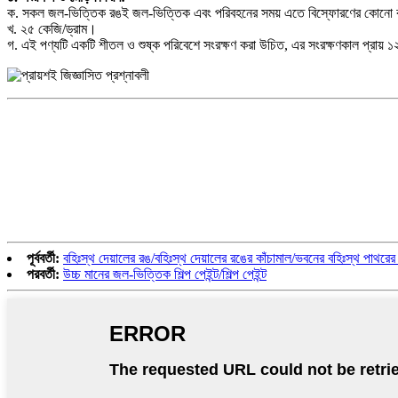
ক. সকল জল-ভিত্তিক রঙই জল-ভিত্তিক এবং পরিবহনের সময় এতে বিস্ফোরণের কোনো ঝ
খ. ২৫ কেজি/ড্রাম।
গ. এই পণ্যটি একটি শীতল ও শুষ্ক পরিবেশে সংরক্ষণ করা উচিত, এর সংরক্ষণকাল প্রায় 
পূর্ববর্তী:
বহিঃস্থ দেয়ালের রঙ/বহিঃস্থ দেয়ালের রঙের কাঁচামাল/ভবনের বহিঃস্থ পাথ
পরবর্তী:
উচ্চ মানের জল-ভিত্তিক শিল্প পেইন্ট/শিল্প পেইন্ট