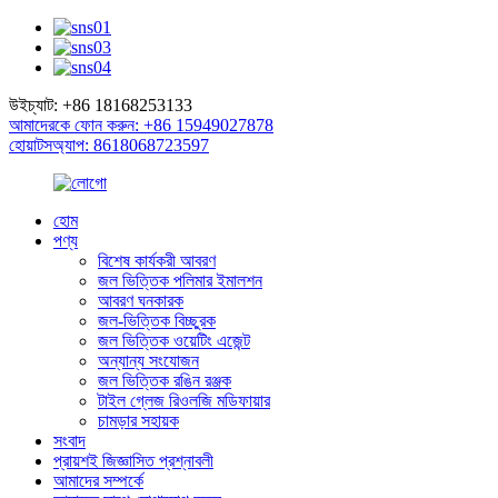
উইচ্যাট: +86 18168253133
আমাদেরকে ফোন করুন: +86 15949027878
হোয়াটসঅ্যাপ: 8618068723597
হোম
পণ্য
বিশেষ কার্যকরী আবরণ
জল ভিত্তিক পলিমার ইমালশন
আবরণ ঘনকারক
জল-ভিত্তিক বিচ্ছুরক
জল ভিত্তিক ওয়েটিং এজেন্ট
অন্যান্য সংযোজন
জল ভিত্তিক রঙিন রঞ্জক
টাইল গ্লেজ রিওলজি মডিফায়ার
চামড়ার সহায়ক
সংবাদ
প্রায়শই জিজ্ঞাসিত প্রশ্নাবলী
আমাদের সম্পর্কে