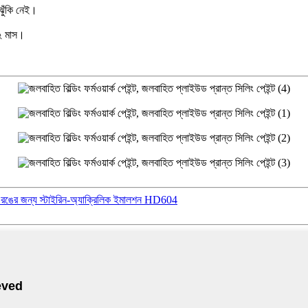
ুঁকি নেই।
১২ মাস।
রের রঙের জন্য স্টাইরিন-অ্যাক্রিলিক ইমালশন HD604