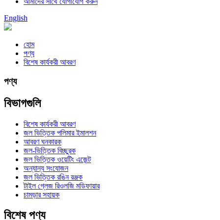
আমাদের সাথে যোগাযোগ করুন
English
হোম
পণ্য
বিশেষ কার্যকরী আবরণ
পণ্য
বিভাগগুলি
বিশেষ কার্যকরী আবরণ
জল ভিত্তিক পলিমার ইমালশন
আবরণ ঘনকারক
জল-ভিত্তিক বিচ্ছুরক
জল ভিত্তিক ওয়েটিং এজেন্ট
অন্যান্য সংযোজন
জল ভিত্তিক রঙিন রঞ্জক
টাইল গ্লেজ রিওলজি মডিফায়ার
চামড়ার সহায়ক
বিশেষ পণ্য